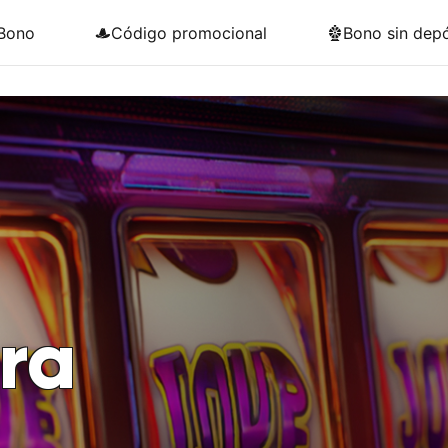
Bono
Código promocional
Bono sin depó
ira