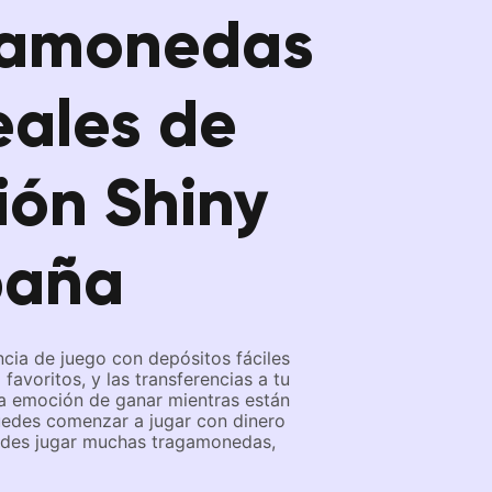
gamonedas
eales de
ión Shiny
paña
cia de juego con depósitos fáciles
voritos, y las transferencias a tu
la emoción de ganar mientras están
puedes comenzar a jugar con dinero
uedes jugar muchas tragamonedas,