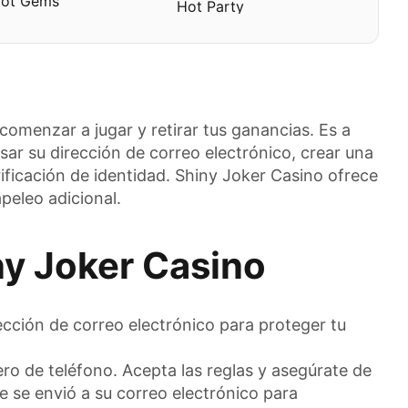
ot Gems
Hot Party
comenzar a jugar y retirar tus ganancias. Es a
sar su dirección de correo electrónico, crear una
ificación de identidad. Shiny Joker Casino ofrece
peleo adicional.
ny Joker Casino
ección de correo electrónico para proteger tu
o de teléfono. Acepta las reglas y asegúrate de
ue se envió a su correo electrónico para