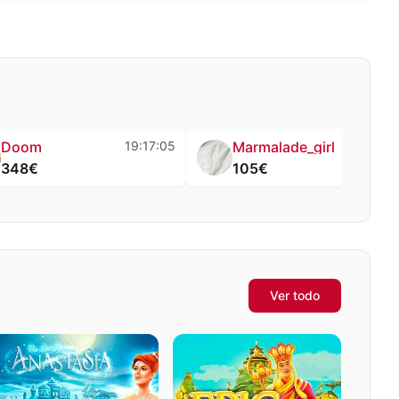
Gut
19:17:21
Doom
19:17:
140€
348€
Ver todo