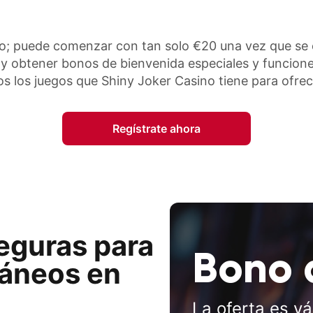
to; puede comenzar con tan solo €20 una vez que se c
 y obtener bonos de bienvenida especiales y funcione
s los juegos que Shiny Joker Casino tiene para ofrec
Regístrate ahora
eguras para
Bono 
táneos en
La oferta es vá