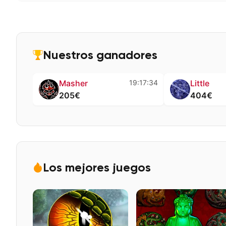
Descripción general de la aplicación Shiny Joker 
Nuestros ganadores
TaintedAngel
19:17:42
Masher
90€
205€
Los mejores juegos