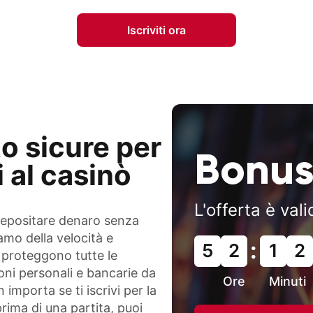
Iscriviti ora
o sicure per
Bonus
 al casinò
L'offerta è vali
depositare denaro senza
amo della velocità e
:
5
2
1
2
ti proteggono tutte le
oni personali e bancarie da
Ore
Minuti
mporta se ti iscrivi per la
rima di una partita, puoi