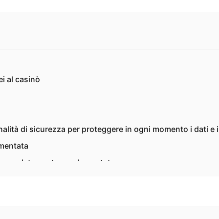
i al casinò
lità di sicurezza per proteggere in ogni momento i dati e i f
amentata
nò completamente regolamentato