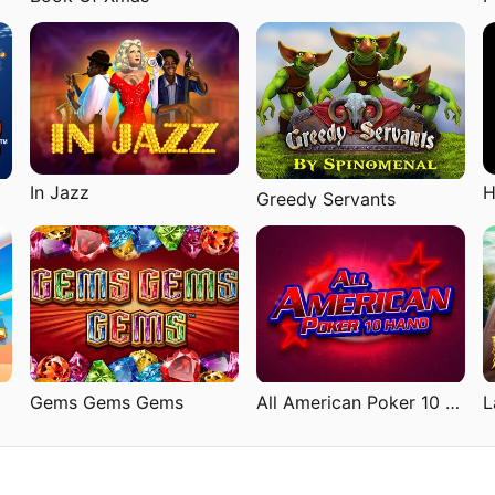
In Jazz
Greedy Servants
Gems Gems Gems
All American Poker 10 Hand
L