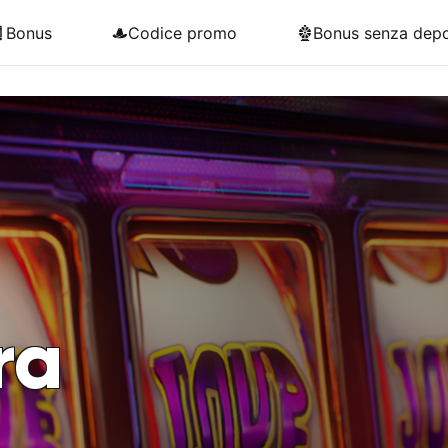
Bonus
Codice promo
Bonus senza depo
ra