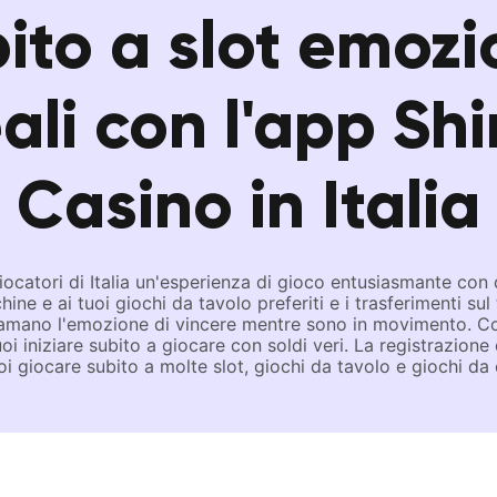
ito a slot emozi
ali con l'app Sh
Casino in Italia
ocatori di Italia un'esperienza di gioco entusiasmante con d
ne e ai tuoi giochi da tavolo preferiti e i trasferimenti sul
che amano l'emozione di vincere mentre sono in movimento. C
oi iniziare subito a giocare con soldi veri. La registrazione
oi giocare subito a molte slot, giochi da tavolo e giochi da 