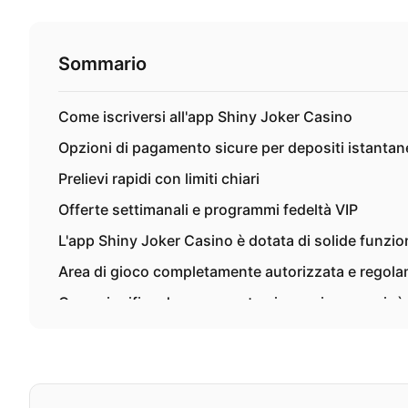
Sommario
Come iscriversi all'app Shiny Joker Casino
Opzioni di pagamento sicure per depositi istantane
Prelievi rapidi con limiti chiari
Offerte settimanali e programmi fedeltà VIP
L'app Shiny Joker Casino è dotata di solide funziona
Area di gioco completamente autorizzata e regol
Cosa significa davvero per te giocare in un casi
Panoramica dell'app Shiny Joker Casino