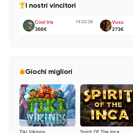
I nostri vincitori
Cool Iris
14:02:28
Vuxu
366€
273€
Giochi migliori
Tiki Vikings
Spirit Of The Inca