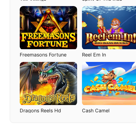
Freemasons Fortune
Reel Em In
Dragons Reels Hd
Cash Camel