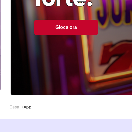
Gioca ora
Casa
App