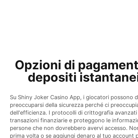
Opzioni di pagament
depositi istantanei
Su Shiny Joker Casino App, i giocatori possono 
preoccuparsi della sicurezza perché ci preoccupi
dell'efficienza. I protocolli di crittografia avanza
transazioni finanziarie e proteggono le informazi
persone che non dovrebbero avervi accesso. Non i
prima volta o se aggiungi denaro al tuo account p