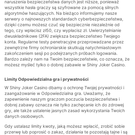
naruszenia bezpieczeństwa danych jest niższe, ponieważ
wszystkie hasła graczy są szyfrowane za pomocą silnych
algorytmów haszujących. Na bieżąco informujemy nasze
serwery o najnowszych standardach cyberbezpieczeństwa,
dzięki czemu możesz czuć się bezpiecznie niezależnie od
tego, czy wpłacisz zł50, czy wypłacisz zł. Uwierzytelnianie
dwuskładnikowe (2FA) zwiększa bezpieczeństwo Twojego
konta. Regularne testy penetracyjne przeprowadzane przez
zewnętrzne firmy ochroniarskie skutkują natychmiastowym
zakończeniem sesji po podejrzanych próbach logowania.
Bardzo zależy nam na Twoim bezpieczeństwie, co oznacza, że
możesz myśleć tylko o dobrej zabawie w Shiny Joker Casino.
Limity Odpowiedzialna gra i prywatności
W Shiny Joker Casino dbamy o ochronę Twojej prywatności i
zaangażowanie w Odpowiedzialna gra. Uważamy, że
zapewnienie naszym graczom poczucia bezpieczeństwa i
dobrej zabawy oznacza nie tylko zachęcanie ich do zdrowej
gry, ale także ustalenie jasnych zasad wykorzystania Twoich
danych osobowych.
Gdy ustalasz limity kwoty, jaką możesz wpłacić, zrobić sobie
przerwę lub poprosić o zakaz, działania te pozostają tajne i są