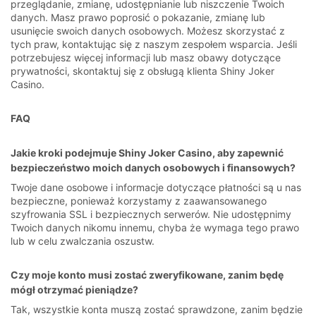
przeglądanie, zmianę, udostępnianie lub niszczenie Twoich
danych. Masz prawo poprosić o pokazanie, zmianę lub
usunięcie swoich danych osobowych. Możesz skorzystać z
tych praw, kontaktując się z naszym zespołem wsparcia. Jeśli
potrzebujesz więcej informacji lub masz obawy dotyczące
prywatności, skontaktuj się z obsługą klienta Shiny Joker
Casino.
FAQ
Jakie kroki podejmuje Shiny Joker Casino, aby zapewnić
bezpieczeństwo moich danych osobowych i finansowych?
Twoje dane osobowe i informacje dotyczące płatności są u nas
bezpieczne, ponieważ korzystamy z zaawansowanego
szyfrowania SSL i bezpiecznych serwerów. Nie udostępnimy
Twoich danych nikomu innemu, chyba że wymaga tego prawo
lub w celu zwalczania oszustw.
Czy moje konto musi zostać zweryfikowane, zanim będę
mógł otrzymać pieniądze?
Tak, wszystkie konta muszą zostać sprawdzone, zanim będzie