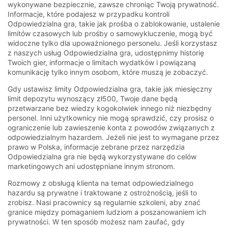
wykonywane bezpiecznie, zawsze chroniąc Twoją prywatność.
Informacje, które podajesz w przypadku kontroli
Odpowiedzialna gra, takie jak prośba o zablokowanie, ustalenie
limitów czasowych lub prośby o samowykluczenie, mogą być
widoczne tylko dla upoważnionego personelu. Jeśli korzystasz
z naszych usług Odpowiedzialna gra, udostępnimy historię
Twoich gier, informacje o limitach wydatków i powiązaną
komunikację tylko innym osobom, które muszą je zobaczyć.
Gdy ustawisz limity Odpowiedzialna gra, takie jak miesięczny
limit depozytu wynoszący zł500, Twoje dane będą
przetwarzane bez wiedzy kogokolwiek innego niż niezbędny
personel. Inni użytkownicy nie mogą sprawdzić, czy prosisz o
ograniczenie lub zawieszenie konta z powodów związanych z
odpowiedzialnym hazardem. Jeżeli nie jest to wymagane przez
prawo w Polska, informacje zebrane przez narzędzia
Odpowiedzialna gra nie będą wykorzystywane do celów
marketingowych ani udostępniane innym stronom.
Rozmowy z obsługą klienta na temat odpowiedzialnego
hazardu są prywatne i traktowane z ostrożnością, jeśli to
zrobisz. Nasi pracownicy są regularnie szkoleni, aby znać
granice między pomaganiem ludziom a poszanowaniem ich
prywatności. W ten sposób możesz nam zaufać, gdy