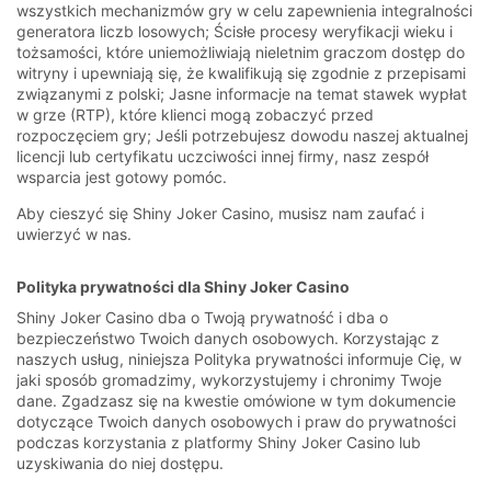
wszystkich mechanizmów gry w celu zapewnienia integralności
generatora liczb losowych; Ścisłe procesy weryfikacji wieku i
tożsamości, które uniemożliwiają nieletnim graczom dostęp do
witryny i upewniają się, że kwalifikują się zgodnie z przepisami
związanymi z polski; Jasne informacje na temat stawek wypłat
w grze (RTP), które klienci mogą zobaczyć przed
rozpoczęciem gry; Jeśli potrzebujesz dowodu naszej aktualnej
licencji lub certyfikatu uczciwości innej firmy, nasz zespół
wsparcia jest gotowy pomóc.
Aby cieszyć się Shiny Joker Casino, musisz nam zaufać i
uwierzyć w nas.
Polityka prywatności dla Shiny Joker Casino
Shiny Joker Casino dba o Twoją prywatność i dba o
bezpieczeństwo Twoich danych osobowych. Korzystając z
naszych usług, niniejsza Polityka prywatności informuje Cię, w
jaki sposób gromadzimy, wykorzystujemy i chronimy Twoje
dane. Zgadzasz się na kwestie omówione w tym dokumencie
dotyczące Twoich danych osobowych i praw do prywatności
podczas korzystania z platformy Shiny Joker Casino lub
uzyskiwania do niej dostępu.