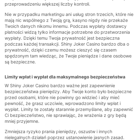
przeprowadzeniu większej liczby kontroli.
Nie w przypadku marketingu ani usług stron trzecich, które nie
mają nic wspólnego z Twoją grą, kasyno nigdy nie przekaże
Twoich danych nikomu innemu. Podczas wypłaty dostawcy
płatności widzą tylko informacje potrzebne do przetworzenia
wypłaty. Dzięki temu Twoja prywatność jest bezpieczna
podczas każdej transakcji. Shiny Joker Casino bardzo dba o
prywatność, dzięki czemu możesz cieszyć się czasem
spędzonym tam wiedząc, że Twoje pieniądze i dane osobowe
są bezpieczne.
Limity wpłat i wypłat dla maksymalnego bezpieczeństwa
W Shiny Joker Casino bardzo ważne jest zapewnienie
bezpieczeństwa pieniędzy. Aby Twoje konto było bezpieczne
przed osobami, które nie powinny go widzieć i aby mieć
pewność, że grasz uczciwie, wprowadzono limity wpłat i
wypłat. Limity te zostały starannie przemyślane, aby zapewnić
Ci bezpieczeństwo, nie sprawiając, że wrażenia z gry będą
mniej przyjemne.
Zmniejsza ryzyko prania pieniędzy, oszustw i innych
nielegalnych działań poprzez ustanowienie jasnych zasad.