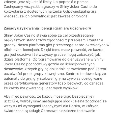
zdecydujesz się ustalić limity lub poprosić o pomoc.
Zachęcamy wszystkich graczy w Shiny Joker Casino do
korzystania z dostępnych narzędzi Odpowiedzialna gra,
wiedząc, że ich prywatność jest zawsze chroniona.
Zasady uzyskiwania licencji i grania w uczciwe gry
Shiny Joker Casino stawia sobie za cel przestrzeganie
najwyższych standardów zgodności z przepisami i zaufania
graczy. Nasza platforma gier przestrzega zasad określonych w
oficjalnych licencjach. Dzięki temu masz pewność, że każda
gra jest uczciwa i że wszyscy gracze mogą zobaczyć, jak
działa platforma. Oprogramowanie do gier używane w Shiny
Joker Casino pochodzi wyłącznie od licencjonowanych
dostawców, których gry są dokładnie sprawdzane pod kątem
uczciwości przez grupy zewnętrzne. Kontrole te dowodzą, że
automaty do gry, gry stołowe i gry na żywo są obsługiwane
przez certyfikowane generatory liczb losowych, co oznacza,
że każdy ma gwarancję uczciwych wyników.
Aby mieć pewność, że każdy może grać bezpiecznie i
uczciwie, wdrożyliśmy następujące środki: Pełna zgodność ze
wszystkimi wymogami licencyjnymi dla Polska, w których
świadczone są usługi; Okresowe niezależne testowanie