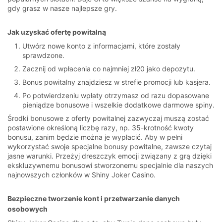
gdy grasz w nasze najlepsze gry.
Jak uzyskać ofertę powitalną
Utwórz nowe konto z informacjami, które zostały
sprawdzone.
Zacznij od wpłacenia co najmniej zł20 jako depozytu.
Bonus powitalny znajdziesz w strefie promocji lub kasjera.
Po potwierdzeniu wpłaty otrzymasz od razu dopasowane
pieniądze bonusowe i wszelkie dodatkowe darmowe spiny.
Środki bonusowe z oferty powitalnej zazwyczaj muszą zostać
postawione określoną liczbę razy, np. 35-krotność kwoty
bonusu, zanim będzie można je wypłacić. Aby w pełni
wykorzystać swoje specjalne bonusy powitalne, zawsze czytaj
jasne warunki. Przeżyj dreszczyk emocji związany z grą dzięki
ekskluzywnemu bonusowi stworzonemu specjalnie dla naszych
najnowszych członków w Shiny Joker Casino.
Bezpieczne tworzenie kont i przetwarzanie danych
osobowych