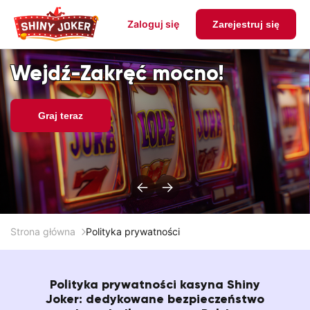
Zaloguj się
Zarejestruj się
Wejdź-Zakręć mocno!
Graj teraz
Strona główna
Polityka prywatności
Polityka prywatności kasyna Shiny
Joker: dedykowane bezpieczeństwo