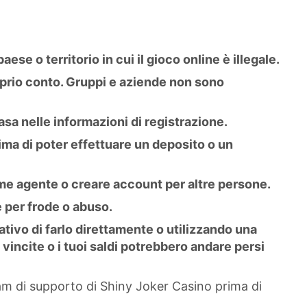
aese o territorio in cui il gioco online è illegale.
prio conto. Gruppi e aziende non sono
casa nelle informazioni di registrazione.
ima di poter effettuare un deposito o un
ome agente o creare account per altre persone.
 per frode o abuso.
ativo di farlo direttamente o utilizzando una
vincite o i tuoi saldi potrebbero andare persi
team di supporto di Shiny Joker Casino prima di