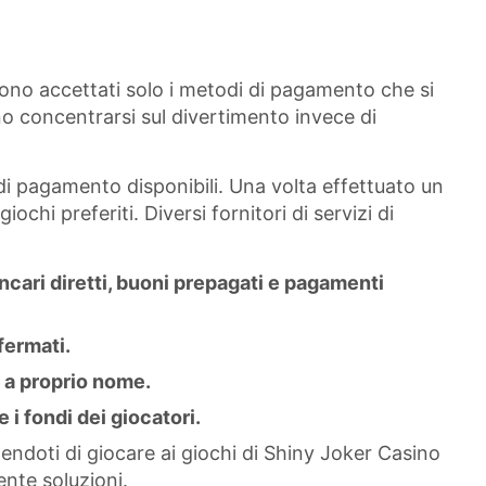
 Sono accettati solo i metodi di pagamento che si
ono concentrarsi sul divertimento invece di
i di pagamento disponibili. Una volta effettuato un
ochi preferiti. Diversi fornitori di servizi di
bancari diretti, buoni prepagati e pagamenti
fermati.
i a proprio nome.
i fondi dei giocatori.
ndoti di giocare ai giochi di Shiny Joker Casino
ente soluzioni.