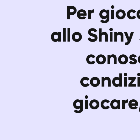
Per gioc
allo Shiny
conosc
condiz
giocare,