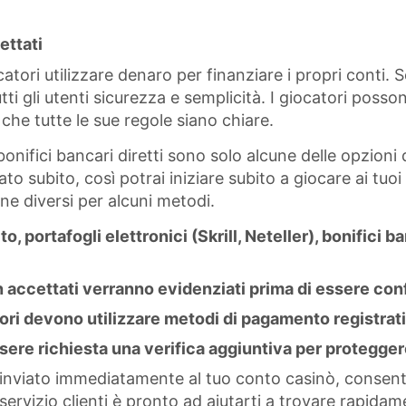
ettati
catori utilizzare denaro per finanziare i propri conti.
utti gli utenti sicurezza e semplicità. I giocatori poss
 che tutte le sue regole siano chiare.
 bonifici bancari diretti sono solo alcune delle opzion
 subito, così potrai iniziare subito a giocare ai tuoi gi
e diversi per alcuni metodi.
o, portafogli elettronici (Skrill, Neteller), bonifici 
on accettati verranno evidenziati prima di essere con
tori devono utilizzare metodi di pagamento registrat
sere richiesta una verifica aggiuntiva per proteggere 
 inviato immediatamente al tuo conto casinò, consente
servizio clienti è pronto ad aiutarti a trovare rapidam