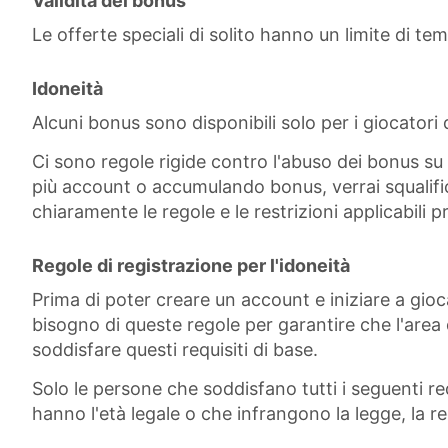
Validità del bonus
Le offerte speciali di solito hanno un limite di tem
Idoneità
Alcuni bonus sono disponibili solo per i giocatori di
Ci sono regole rigide contro l'abuso dei bonus su
più account o accumulando bonus, verrai squalific
chiaramente le regole e le restrizioni applicabili p
Regole di registrazione per l'idoneità
Prima di poter creare un account e iniziare a gioc
bisogno di queste regole per garantire che l'area d
soddisfare questi requisiti di base.
Solo le persone che soddisfano tutti i seguenti re
hanno l'età legale o che infrangono la legge, la r